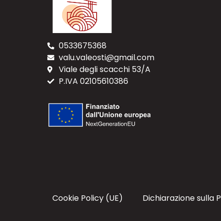
0533675368
valu.valeosti@gmail.com
Viale degli scacchi 53/A
P.IVA 02105610386
Cookie Policy (UE)
Dichiarazione sulla 